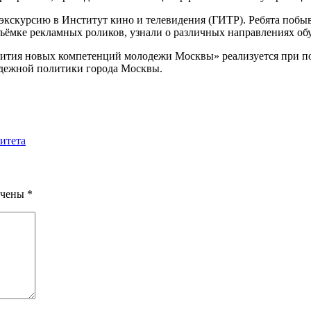
скурсию в Институт кино и телевидения (ГИТР). Ребята побыва
 съёмке рекламных роликов, узнали о различных направлениях о
вития новых компетенций молодежи Москвы» реализуется при п
дежной политики города Москвы.
итета
ечены
*