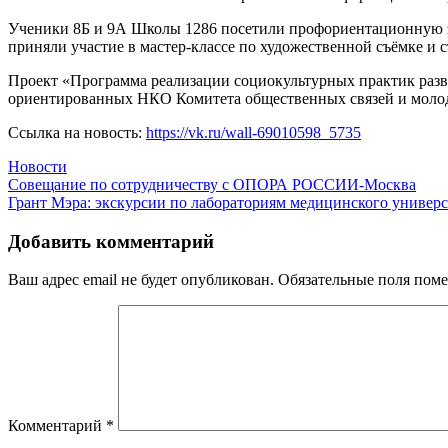
Ученики 8Б и 9А Школы 1286 посетили профориентационную эк
приняли участие в мастер-классе по художественной съёмке и
Проект «Программа реализации социокультурных практик раз
ориентированных НКО Комитета общественных связей и моло
Ссылка на новость:
https://vk.ru/wall-69010598_5735
Новости
Навигация
Совещание по сотрудничеству с ОПОРА РОССИИ-Москва
Грант Мэра: экскурсии по лабораториям медицинского универс
по
записям
Добавить комментарий
Ваш адрес email не будет опубликован.
Обязательные поля пом
Комментарий
*