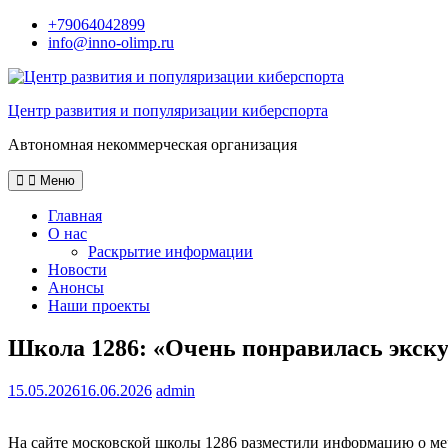
Перейти
+79064042899
к
info@inno-olimp.ru
содержимому
Центр развития и популяризации киберспорта
Автономная некоммерческая организация
Меню
Главная
О нас
Раскрытие информации
Новости
Анонсы
Наши проекты
Школа 1286: «Очень понравилась экску
15.05.2026
16.06.2026
admin
На сайте московской школы 1286 разместили информацию о м